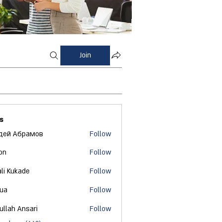
Join
s
дей Абрамов
Follow
on
Follow
ali Kukade
Follow
 ua
Follow
ullah Ansari
Follow