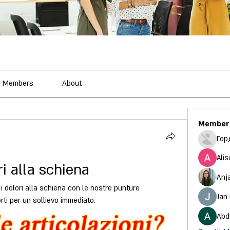
Members
About
Member
Гор
Alis
i alla schiena
Anj
e i dolori alla schiena con le nostre punture 
Jan
erti per un sollievo immediato.
Abd