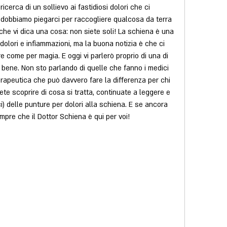
cerca di un sollievo ai fastidiosi dolori che ci 
dobbiamo piegarci per raccogliere qualcosa da terra 
che vi dica una cosa: non siete soli! La schiena è una 
 dolori e infiammazioni, ma la buona notizia è che ci 
re come per magia. E oggi vi parlerò proprio di una di 
o bene. Non sto parlando di quelle che fanno i medici 
erapeutica che può davvero fare la differenza per chi 
lete scoprire di cosa si tratta, continuate a leggere e 
ici) delle punture per dolori alla schiena. E se ancora 
pre che il Dottor Schiena è qui per voi!