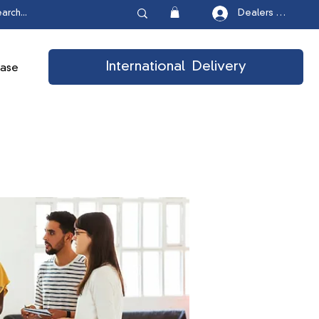
Dealers Login
International Delivery
ease