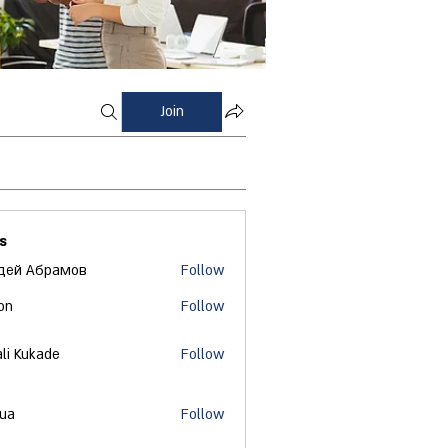
Join
s
дей Абрамов
Follow
on
Follow
ali Kukade
Follow
 ua
Follow