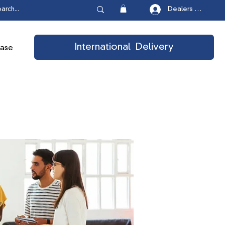
Dealers Login
International Delivery
ease