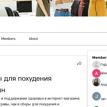
Members
About
Member
Гор
Alis
 для похудения 
Anj
ин
 и поддержания здоровья в интернет-магазине. 
Jan
равы, чаи и сборы для похудения и 