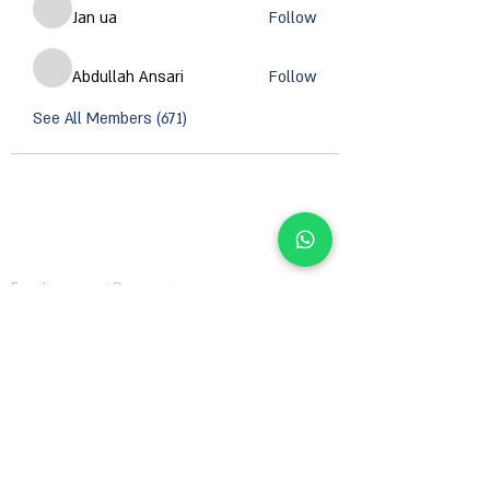
Jan ua
Follow
Abdullah Ansari
Follow
See All Members (671)
CONTACT INFORMATION
Email :
support@orzsystems.com
Operator:
+972-4-999-8979
US Warehouse: 5502 Island River Dr, Knoxville,
TN 37914, USA
Shanghai Warehouse: 461 HongCao Road,
CaoHeJing, Shanhai, China