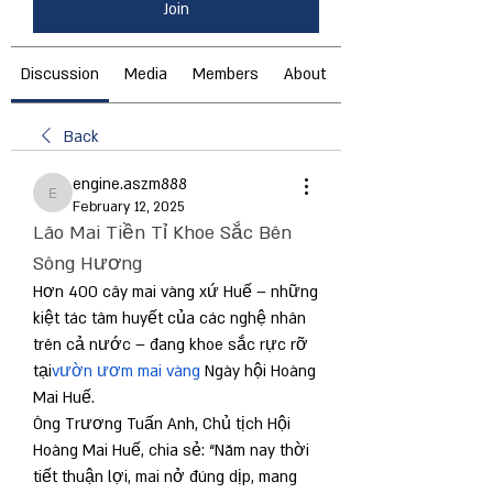
Join
Discussion
Media
Members
About
Back
engine.aszm888
engine.aszm888
February 12, 2025
Lão Mai Tiền Tỉ Khoe Sắc Bên 
Sông Hương
Hơn 400 cây mai vàng xứ Huế – những 
kiệt tác tâm huyết của các nghệ nhân 
trên cả nước – đang khoe sắc rực rỡ 
tại
vườn ươm mai vàng
 Ngày hội Hoàng 
Mai Huế.
Ông Trương Tuấn Anh, Chủ tịch Hội 
Hoàng Mai Huế, chia sẻ: “Năm nay thời 
tiết thuận lợi, mai nở đúng dịp, mang 