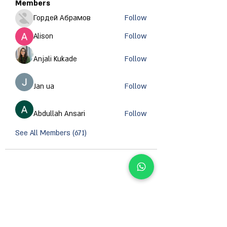
Members
Гордей Абрамов
Follow
Alison
Follow
Anjali Kukade
Follow
Jan ua
Follow
Abdullah Ansari
Follow
See All Members (671)
CONTACT INFORMATION
Email :
support@orzsystems.com
Operator:
+972-4-999-8979