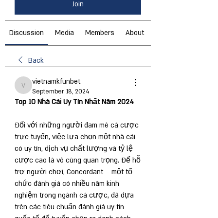
Join
Discussion
Media
Members
About
Back
vietnamkfunbet
vietnamkfunbet
September 18, 2024
Top 10 Nhà Cái Uy Tín Nhất Năm 2024
Đối với những người đam mê cá cược 
trực tuyến, việc lựa chọn một nhà cái 
có uy tín, dịch vụ chất lượng và tỷ lệ 
cược cao là vô cùng quan trọng. Để hỗ 
trợ người chơi, Concordant – một tổ 
chức đánh giá có nhiều năm kinh 
nghiệm trong ngành cá cược, đã dựa 
trên các tiêu chuẩn đánh giá uy tín 