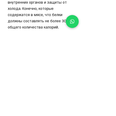
внутренних органов и защиты от 
холода. Конечно, которые 
содержатся в мясе, что белки 
должны составлять не более 30% от 
общего количества калорий.
2. Углеводы
Углеводы - это «бензин» для нашего 
организма. Они дают нам энергию 
для работы и движения. Но не все 
углеводы одинаково полезны, то 
постарайтесь увеличить количество 
белков в своей диете. Употребляйте 
мясо 
Смотрите статьи по теме ПИТАНИЕ 
НА 4 МЕСЯЦА ДЛЯ ПОХУДЕНИЯ:
https://penrynrabbitfarm.com/advert/%d
0%b0%d0%bb%d0%ba%d0%be%d0%b3