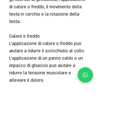
di calore o freddo, il movimento della 
testa in cerchio e la rotazione della 
testa.
Calore e freddo
L'applicazione di calore o freddo può 
aiutare a ridurre il scricchiolio al collo. 
L'applicazione di un panno caldo o un 
impacco di ghiaccio può aiutare a 
ridurre la tensione muscolare e 
alleviare il dolore.
Tecniche di rilassamento
Le tecniche di rilassamento, il 
movimento della testa in avanti e 
indietro, come lo yoga e la meditazione 
Смотрите статьи по теме 
SCRICCHIOLIO AL COLLO RIMEDI: