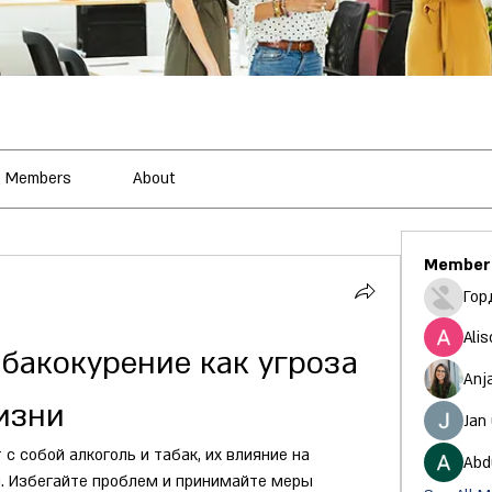
Members
About
Member
Гор
Alis
бакокурение как угроза 
Anj
изни
Jan
 с собой алкоголь и табак, их влияние на 
Abd
. Избегайте проблем и принимайте меры 