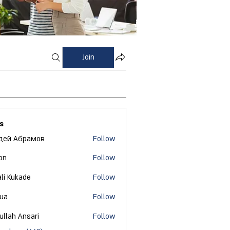
Join
s
дей Абрамов
Follow
on
Follow
ali Kukade
Follow
 ua
Follow
ullah Ansari
Follow