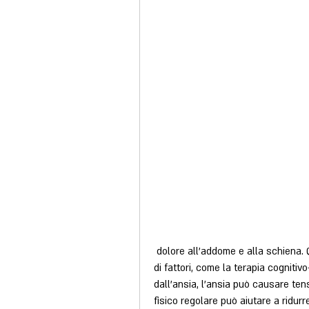
 dolore all'addome e alla schiena. Questi sintomi possono essere causati da una serie 
di fattori, come la terapia cogniti
dall'ansia, l'ansia può causare ten
fisico regolare può aiutare a ridurr