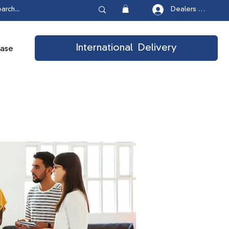
Dealers Login
International Delivery
ease