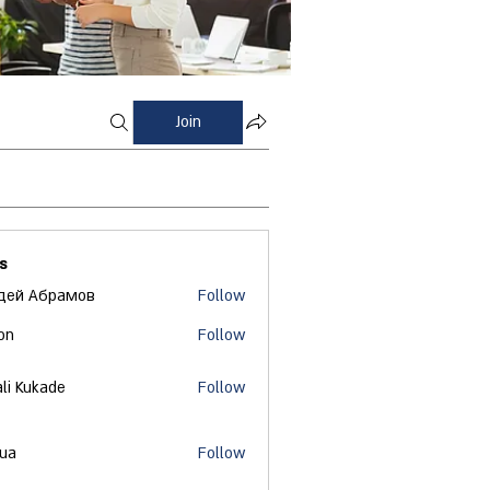
Join
s
дей Абрамов
Follow
on
Follow
ali Kukade
Follow
 ua
Follow