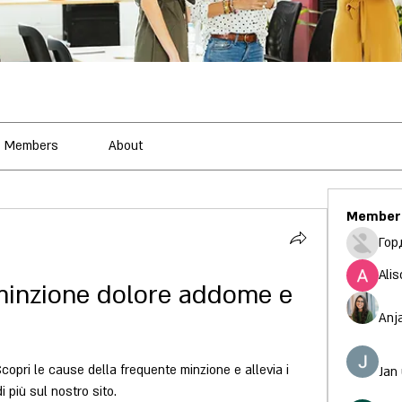
Members
About
Member
Гор
Alis
minzione dolore addome e 
Anj
opri le cause della frequente minzione e allevia i 
Jan
i più sul nostro sito.