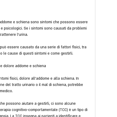
 addome e schiena sono sintomi che possono essere 
i e psicologici. Se i sintomi sono causati da problemi 
trattenere l'urina.
può essere causato da una serie di fattori fisici, tra 
 le cause di questi sintomi e come gestirli.
ne dolore addome e schiena
tomi fisici, dolore all'addome e alla schiena. In 
e del tratto urinario o il mal di schiena, potrebbe 
 medico.
che possono aiutare a gestirli, ci sono alcune 
terapia cognitivo-comportamentale (TCC) è un tipo di 
ansia. La TCC insegna ai pazienti a identificare e 