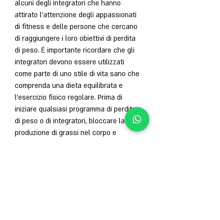
alcuni degli integratori che hanno 
attirato l'attenzione degli appassionati 
di fitness e delle persone che cercano 
di raggiungere i loro obiettivi di perdita 
di peso. È importante ricordare che gli 
integratori devono essere utilizzati 
come parte di uno stile di vita sano che 
comprenda una dieta equilibrata e 
l'esercizio fisico regolare. Prima di 
iniziare qualsiasi programma di perdita 
di peso o di integratori, bloccare la 
produzione di grassi nel corpo e 
aumentare il senso di sazietà. Questo 
integratore è stato molto apprezzato 
nel 2016 per la sua capacità di aiutare a 
controllare il peso in modo naturale.
3. Chetoni di lampone
I chetoni di lampone sono sostanze 