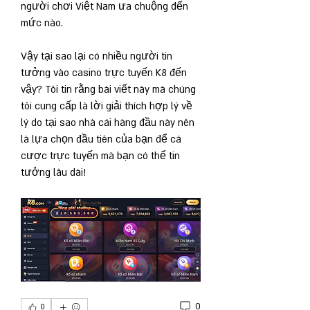
người chơi Việt Nam ưa chuộng đến 
mức nào.
Vậy tại sao lại có nhiều người tin 
tưởng vào casino trực tuyến K8 đến 
vậy? Tôi tin rằng bài viết này mà chúng 
tôi cung cấp là lời giải thích hợp lý về 
lý do tại sao nhà cái hàng đầu này nên 
là lựa chọn đầu tiên của bạn để cá 
cược trực tuyến mà bạn có thể tin 
tưởng lâu dài!
0
0