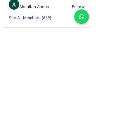
Abdullah Ansari
Follow
See All Members (669)
CONTACT INFORMATION
Email :
support@orzsystems.com
Operator:
+972-4-999-8979
US Warehouse: 5502 Island River Dr, Knoxville,
TN 37914, USA
Shanghai Warehouse: 461 HongCao Road,
CaoHeJing, Shanhai, China
USEFUL LINKS