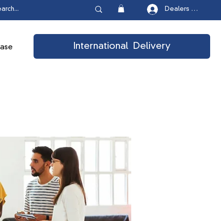
Dealers Login
International Delivery
ease