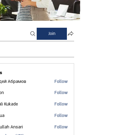
Join
s
дей Абрамов
Follow
on
Follow
ali Kukade
Follow
 ua
Follow
ullah Ansari
Follow