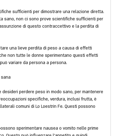
fiche sufficienti per dimostrare una relazione diretta. 
ta sano, non ci sono prove scientifiche sufficienti per 
l'assunzione di questo contraccettivo e la perdita di 
re una lieve perdita di peso a causa di effetti 
 che non tutte le donne sperimentano questi effetti 
o può variare da persona a persona.
o sana
e desideri perdere peso in modo sano, per mantenere 
ccupazioni specifiche, verdura, inclusi frutta, è 
llaterali comuni di Lo Loestrin Fe. Questi possono 
possono sperimentare nausea o vomito nelle prime 
. Questo può influenzare l'appetito e quindi 