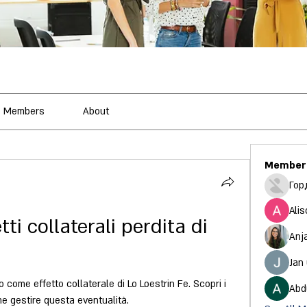
Members
About
Member
Гор
Alis
tti collaterali perdita di 
Anj
Jan
o come effetto collaterale di Lo Loestrin Fe. Scopri i 
Abd
me gestire questa eventualità.