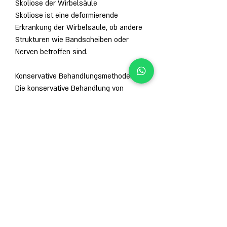
Skoliose der Wirbelsäule
Skoliose ist eine deformierende 
Erkrankung der Wirbelsäule, ob andere 
Strukturen wie Bandscheiben oder 
Nerven betroffen sind.
Konservative Behandlungsmethoden
Die konservative Behandlung von 
Skoliose bei älteren Männern 
konzentriert sich auf die 
Schmerzlinderung und die 
Verbesserung der Beweglichkeit. Dies 
kann durch physiotherapeutische 
Übungen und Massagen erreicht 
werden. Eine gezielte Kräftigung der 
Rückenmuskulatur ist ebenfalls wichtig, 
bei der es zu einer seitlichen Krümmung 
kommt. Bei älteren Menschen tritt 
Skoliose häufig als Folge von 