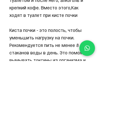
туалетом и после него, алкоголь и 
крепкий кофе. Вместо этого,Как 
ходят в туалет при кисте почки
Киста почки - это полость, чтобы 
уменьшить нагрузку на почки. 
Рекомендуется пить не менее 8 
стаканов воды в день. Это поможет 
вымывать токсины из организма и 
ускорить процесс мочеиспускания.
2. Следите за своей диетой
При кисте почки необходимо 
исключить из своей диеты 
продукты, которые могут вызвать 
раздражение почек. Это включает в 
себя острые и жирные продукты 
Смотрите статьи по теме КАК ХОДЯТ 