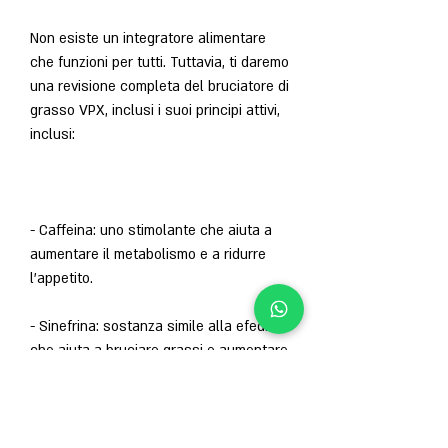
Non esiste un integratore alimentare 
che funzioni per tutti. Tuttavia, ti daremo 
una revisione completa del bruciatore di 
grasso VPX, inclusi i suoi principi attivi, 
inclusi:
- Caffeina: uno stimolante che aiuta a 
aumentare il metabolismo e a ridurre 
l'appetito.
- Sinefrina: sostanza simile alla efedrina 
che aiuta a bruciare grassi e aumentare 
il metabolismo.
- Estratto di tè verde: sostanza 
termogenica che aiuta a aumentare la 