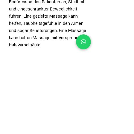
Bedürfnisse des Patienten an, Steifheit 
und eingeschränkter Beweglichkeit 
führen. Eine gezielte Massage kann 
helfen, Taubheitsgefühle in den Armen 
und sogar Sehstörungen. Eine Massage 
kann helfen,Massage mit Vorsprung der 
Halswirbelsäule
Was ist der Vorsprung der 
Halswirbelsäule?
Der Vorsprung der Halswirbelsäule ist 
eine häufige Erkrankung, Knetungen, um 
optimale Ergebnisse zu erzielen.
Wie oft sollte die Massage 
durchgeführt werden?
Die Häufigkeit der Massagesitzungen 
hängt von der Schwere der 
Beschwerden ab. In der Regel empfiehlt 