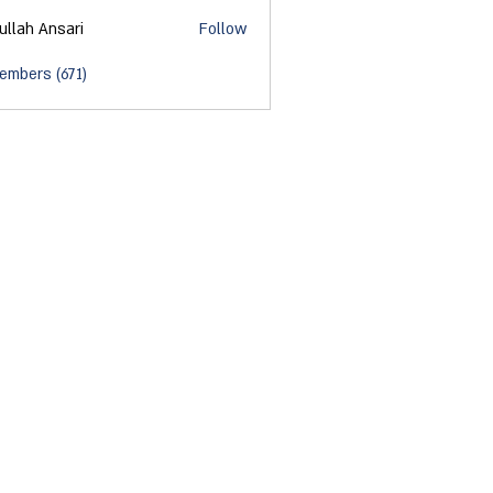
ullah Ansari
Follow
embers (671)