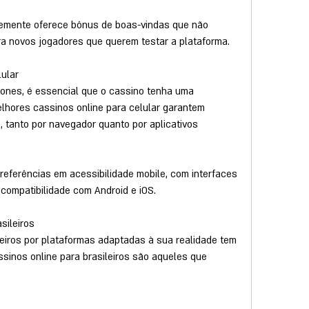
temente oferece bônus de boas-vindas que não 
ara novos jogadores que querem testar a plataforma.
ular
nes, é essencial que o cassino tenha uma 
lhores cassinos online para celular garantem 
a, tanto por navegador quanto por aplicativos 
eferências em acessibilidade mobile, com interfaces 
compatibilidade com Android e iOS.
sileiros
eiros por plataformas adaptadas à sua realidade tem 
ssinos online para brasileiros são aqueles que 