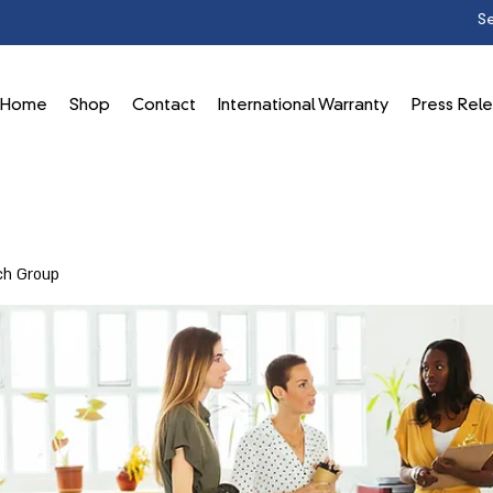
Home
Shop
Contact
International Warranty
Press Rel
ch Group