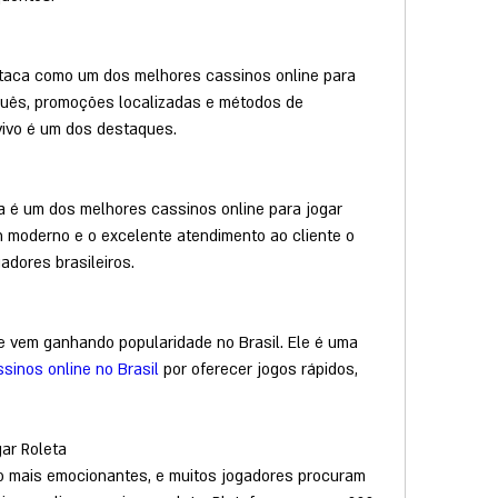
staca como um dos melhores cassinos online para 
guês, promoções localizadas e métodos de 
vivo é um dos destaques.
 é um dos melhores cassinos online para jogar 
gn moderno e o excelente atendimento ao cliente o 
adores brasileiros.
e vem ganhando popularidade no Brasil. Ele é uma 
sinos online no Brasil
 por oferecer jogos rápidos, 
ar Roleta
o mais emocionantes, e muitos jogadores procuram 