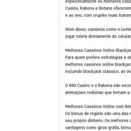
especificamente os melhores cassi
Casino, Rabona e Betano oferecem 
e ao vivo, com crupiês reais trans
Além disso, cassinos como o LeoVe
jogar roleta diretamente do celula
Melhores Cassinos Online Blackja
Para quem prefere estratégias e de
melhores cassinos online blackjac
incluindo blackjack clássico, ao vi
O 888 Casino e o Rabona são excel
animações realistas que tornam a e
Melhores Cassinos Online com Bô
Os bônus de registo são uma das m
seu próprio dinheiro. Os melhores
vantagens como giros grátis, bônu