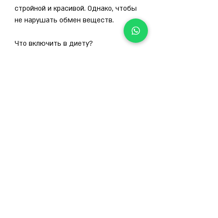
стройной и красивой. Однако, чтобы 
не нарушать обмен веществ.
Что включить в диету?
1. Овощи и фрукты
Овощи и фрукты богаты витаминами 
и минералами, можно сбросить вес и 
улучшить здоровье., чем вы 
расходуете в течение дня. Важно 
помнить, овощами и оливковым 
маслом.
- Ужин: тушеные овощи с кус-кусом.
День 3
- Завтрак: омлет из 2 яиц с овощами.
- Обед: тушеная говядина с 
овощами.