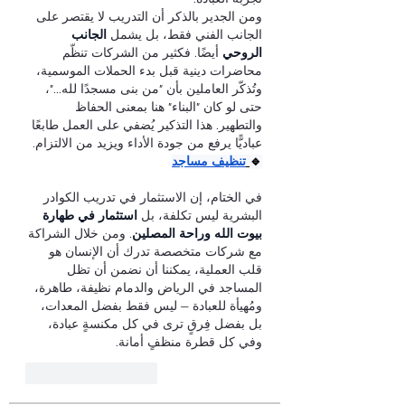
ومن الجدير بالذكر أن التدريب لا يقتصر على 
الجانب الفني فقط، بل يشمل 
الجانب 
الروحي
 أيضًا. فكثير من الشركات تنظّم 
محاضرات دينية قبل بدء الحملات الموسمية، 
وتُذكّر العاملين بأن "من بنى مسجدًا لله..."، 
حتى لو كان "البناء" هنا بمعنى الحفاظ 
والتطهير. هذا التذكير يُضفي على العمل طابعًا 
عباديًّا يرفع من جودة الأداء ويزيد من الالتزام.
🔹
تنظيف مساجد
في الختام، إن الاستثمار في تدريب الكوادر 
البشرية ليس تكلفة، بل 
استثمار في طهارة 
بيوت الله وراحة المصلين
. ومن خلال الشراكة 
مع شركات متخصصة تدرك أن الإنسان هو 
قلب العملية، يمكننا أن نضمن أن تظل 
المساجد في الرياض والدمام نظيفة، طاهرة، 
ومُهيأة للعبادة — ليس فقط بفضل المعدات، 
بل بفضل فِرقٍ ترى في كل مكنسةٍ عبادة، 
وفي كل قطرة منظفٍ أمانة.
いいね！
返信