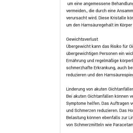
 um eine angemessene Behandlung zu erhalten und mögliche Komplikationen zu 
vermeiden., die durch eine Ansamm
verursacht wird. Diese Kristalle 
um den Harnsäuregehalt im Körper 
Gewichtsverlust
Übergewicht kann das Risiko für Gic
übergewichtigen Personen ein wich
Ernährung und regelmäßige körperlic
schmerzhafte Erkrankung, auch bek
reduzieren und den Harnsäurespieg
Linderung von akuten Gichtanfälle
Bei akuten Gichtanfällen können 
Symptome helfen. Das Auftragen v
und Schmerzen reduzieren. Das Ho
Belastung können ebenfalls zur Li
von Schmerzmitteln wie Paracetam