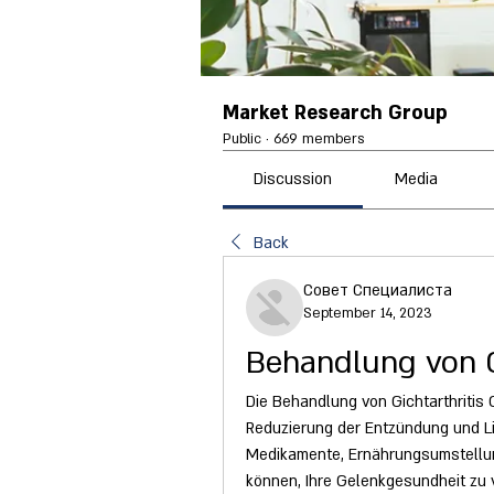
Market Research Group
Public
·
669 members
Discussion
Media
Back
Совет Специалиста
September 14, 2023
Behandlung von G
Die Behandlung von Gichtarthritis G
Reduzierung der Entzündung und Li
Medikamente, Ernährungsumstellunge
können, Ihre Gelenkgesundheit zu v