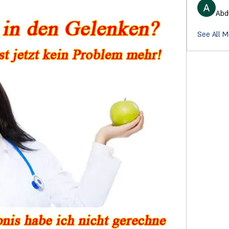
Abd
See All 