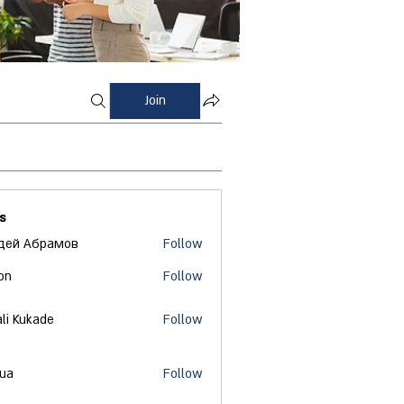
Join
s
дей Абрамов
Follow
on
Follow
ali Kukade
Follow
 ua
Follow