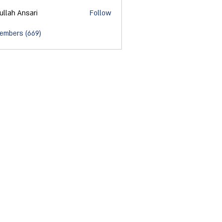
ullah Ansari
Follow
Members (669)