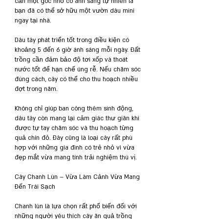
cần một góc nhỏ có ánh sáng tự nhiên là 
bạn đã có thể sở hữu một vườn dâu mini 
ngay tại nhà.
Dâu tây phát triển tốt trong điều kiện có 
khoảng 5 đến 6 giờ ánh sáng mỗi ngày. Đất 
trồng cần đảm bảo độ tơi xốp và thoát 
nước tốt để hạn chế úng rễ. Nếu chăm sóc 
đúng cách, cây có thể cho thu hoạch nhiều 
đợt trong năm.
Không chỉ giúp ban công thêm sinh động, 
dâu tây còn mang lại cảm giác thư giãn khi 
được tự tay chăm sóc và thu hoạch từng 
quả chín đỏ. Đây cũng là loại cây rất phù 
hợp với những gia đình có trẻ nhỏ vì vừa 
đẹp mắt vừa mang tính trải nghiệm thú vị.
Cây Chanh Lùn – Vừa Làm Cảnh Vừa Mang 
Đến Trái Sạch
Chanh lùn là lựa chọn rất phổ biến đối với 
những người yêu thích cây ăn quả trồng 