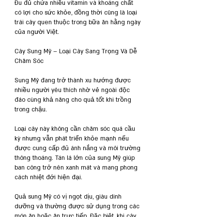
Đu đủ chứa nhiều vitamin và khoáng chất 
có lợi cho sức khỏe, đồng thời cũng là loại 
trái cây quen thuộc trong bữa ăn hằng ngày 
của người Việt.
Cây Sung Mỹ – Loại Cây Sang Trọng Và Dễ 
Chăm Sóc
Sung Mỹ đang trở thành xu hướng được 
nhiều người yêu thích nhờ vẻ ngoài độc 
đáo cùng khả năng cho quả tốt khi trồng 
trong chậu.
Loại cây này không cần chăm sóc quá cầu 
kỳ nhưng vẫn phát triển khỏe mạnh nếu 
được cung cấp đủ ánh nắng và môi trường 
thông thoáng. Tán lá lớn của sung Mỹ giúp 
ban công trở nên xanh mát và mang phong 
cách nhiệt đới hiện đại.
Quả sung Mỹ có vị ngọt dịu, giàu dinh 
dưỡng và thường được sử dụng trong các 
món ăn hoặc ăn trực tiếp. Đặc biệt, khi cây 