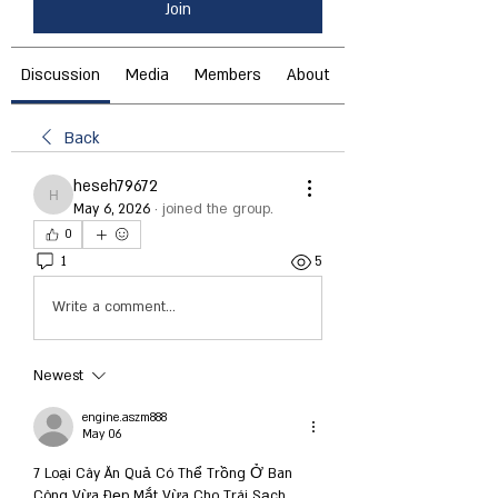
Join
Discussion
Media
Members
About
Back
heseh79672
heseh79672
May 6, 2026
·
joined the group.
0
1
5
Write a comment...
Newest
engine.aszm888
May 06
7 Loại Cây Ăn Quả Có Thể Trồng Ở Ban 
Công Vừa Đẹp Mắt Vừa Cho Trái Sạch 