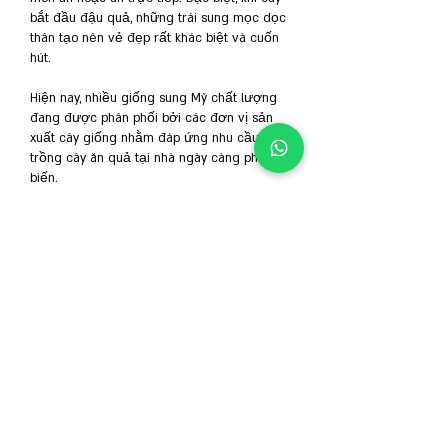
bắt đầu đậu quả, những trái sung mọc dọc 
thân tạo nên vẻ đẹp rất khác biệt và cuốn 
hút.
Hiện nay, nhiều giống sung Mỹ chất lượng 
đang được phân phối bởi các đơn vị sản 
xuất cây giống nhằm đáp ứng nhu cầu 
trồng cây ăn quả tại nhà ngày càng phổ 
biến.
Kết Luận
Việc trồng cây ăn quả ở ban công không 
chỉ giúp tạo không gian sống xanh mát mà 
còn mang lại nguồn thực phẩm sạch và 
cảm giác thư giãn mỗi ngày. Những loại 
cây như dâu tây, chanh lùn, cà chua bi, ổi 
lùn, lựu, đu đủ lùn hay sung Mỹ đều là lựa 
chọn phù hợp với điều kiện sống hiện đại.
Chỉ cần một góc nhỏ đầy nắng và sự chăm 
sóc đúng cách, bạn hoàn toàn có thể biến 