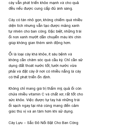
cây vẫn phát triển khỏe mạnh và cho quả 
đều nếu được cung cấp đủ ánh sáng.
Cây có tán nhỏ gọn, không chiếm quá nhiều 
diện tích nhưng vẫn tạo được mảng xanh 
tự nhiên cho ban công. Đặc biệt, những trái 
ổi non xanh mướt dần chuyển màu khi chín 
giúp không gian thêm sinh động hơn.
Ổi là loại cây khá khỏe, ít sâu bệnh và 
không cần chăm sóc quá cầu kỳ. Chỉ cần sử 
dụng đất thoát nước tốt, tưới nước vừa 
phải và đặt cây ở nơi có nhiều nắng là cây 
có thể phát triển ổn định.
Không chỉ mang giá trị thẩm mỹ, quả ổi còn 
chứa nhiều vitamin C và chất xơ, rất tốt cho 
sức khỏe. Việc được tự tay hái những trái 
ổi sạch ngay tại nhà cũng mang đến cảm 
giác thú vị và an tâm hơn khi sử dụng.
Cây Lựu – Sắc Đỏ Nổi Bật Cho Ban Công