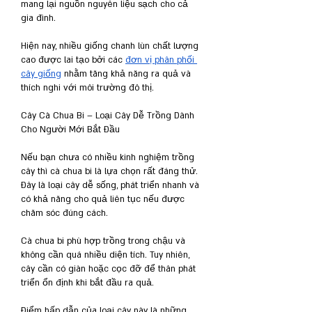
mang lại nguồn nguyên liệu sạch cho cả 
gia đình.
Hiện nay, nhiều giống chanh lùn chất lượng 
cao được lai tạo bởi các 
đơn vị phân phối 
cây giống
 nhằm tăng khả năng ra quả và 
thích nghi với môi trường đô thị.
Cây Cà Chua Bi – Loại Cây Dễ Trồng Dành 
Cho Người Mới Bắt Đầu
Nếu bạn chưa có nhiều kinh nghiệm trồng 
cây thì cà chua bi là lựa chọn rất đáng thử. 
Đây là loại cây dễ sống, phát triển nhanh và 
có khả năng cho quả liên tục nếu được 
chăm sóc đúng cách.
Cà chua bi phù hợp trồng trong chậu và 
không cần quá nhiều diện tích. Tuy nhiên, 
cây cần có giàn hoặc cọc đỡ để thân phát 
triển ổn định khi bắt đầu ra quả.
Điểm hấp dẫn của loại cây này là những 