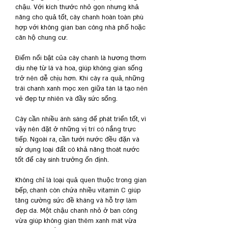
chậu. Với kích thước nhỏ gọn nhưng khả 
năng cho quả tốt, cây chanh hoàn toàn phù 
hợp với không gian ban công nhà phố hoặc 
căn hộ chung cư.
Điểm nổi bật của cây chanh là hương thơm 
dịu nhẹ từ lá và hoa, giúp không gian sống 
trở nên dễ chịu hơn. Khi cây ra quả, những 
trái chanh xanh mọc xen giữa tán lá tạo nên 
vẻ đẹp tự nhiên và đầy sức sống.
Cây cần nhiều ánh sáng để phát triển tốt, vì 
vậy nên đặt ở những vị trí có nắng trực 
tiếp. Ngoài ra, cần tưới nước đều đặn và 
sử dụng loại đất có khả năng thoát nước 
tốt để cây sinh trưởng ổn định.
Không chỉ là loại quả quen thuộc trong gian 
bếp, chanh còn chứa nhiều vitamin C giúp 
tăng cường sức đề kháng và hỗ trợ làm 
đẹp da. Một chậu chanh nhỏ ở ban công 
vừa giúp không gian thêm xanh mát vừa 