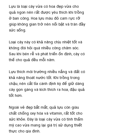
Lựu là loại cây vừa có hoa đẹp vừa cho 
quả ngon nên rất được yêu thích khi trồng 
ở ban công. Hoa lựu màu đỏ cam rực rỡ 
giúp không gian trở nên nổi bật và tràn đầy 
sức sống.
Loại cây này có khả năng chịu nhiệt tốt và 
không đòi hỏi quá nhiều công chăm sóc. 
Sau khi bén rễ và phát triển ổn định, cây có 
thể cho quả đều mỗi năm.
Lựu thích môi trường nhiều nắng và đất có 
khả năng thoát nước tốt. Khi trồng trong 
chậu, nên cắt tỉa cành định kỳ để giữ dáng 
cây gọn gàng và kích thích ra hoa, đậu quả 
tốt hơn.
Ngoài vẻ đẹp bắt mắt, quả lựu còn giàu 
chất chống oxy hóa và vitamin, rất tốt cho 
sức khỏe. Đây là loại cây vừa có tính thẩm 
mỹ cao vừa mang lại giá trị sử dụng thiết 
thực cho gia đình.