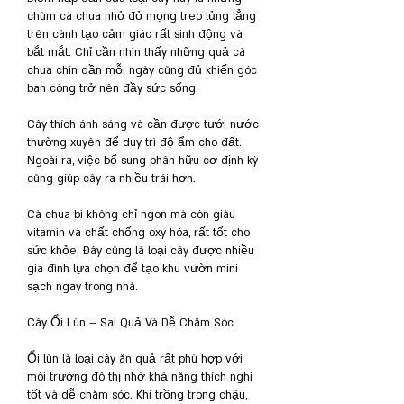
chùm cà chua nhỏ đỏ mọng treo lủng lẳng 
trên cành tạo cảm giác rất sinh động và 
bắt mắt. Chỉ cần nhìn thấy những quả cà 
chua chín dần mỗi ngày cũng đủ khiến góc 
ban công trở nên đầy sức sống.
Cây thích ánh sáng và cần được tưới nước 
thường xuyên để duy trì độ ẩm cho đất. 
Ngoài ra, việc bổ sung phân hữu cơ định kỳ 
cũng giúp cây ra nhiều trái hơn.
Cà chua bi không chỉ ngon mà còn giàu 
vitamin và chất chống oxy hóa, rất tốt cho 
sức khỏe. Đây cũng là loại cây được nhiều 
gia đình lựa chọn để tạo khu vườn mini 
sạch ngay trong nhà.
Cây Ổi Lùn – Sai Quả Và Dễ Chăm Sóc
Ổi lùn là loại cây ăn quả rất phù hợp với 
môi trường đô thị nhờ khả năng thích nghi 
tốt và dễ chăm sóc. Khi trồng trong chậu, 