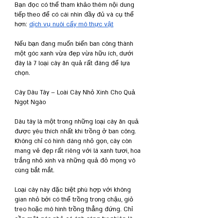
Bạn đọc có thể tham khảo thêm nội dung 
tiếp theo để có cái nhìn đầy đủ và cụ thể 
hơn: 
dịch vụ nuôi cấy mô thực vật
Nếu bạn đang muốn biến ban công thành 
một góc xanh vừa đẹp vừa hữu ích, dưới 
đây là 7 loại cây ăn quả rất đáng để lựa 
chọn.
Cây Dâu Tây – Loài Cây Nhỏ Xinh Cho Quả 
Ngọt Ngào
Dâu tây là một trong những loại cây ăn quả 
được yêu thích nhất khi trồng ở ban công. 
Không chỉ có hình dáng nhỏ gọn, cây còn 
mang vẻ đẹp rất riêng với lá xanh tươi, hoa 
trắng nhỏ xinh và những quả đỏ mọng vô 
cùng bắt mắt.
Loại cây này đặc biệt phù hợp với không 
gian nhỏ bởi có thể trồng trong chậu, giỏ 
treo hoặc mô hình trồng thẳng đứng. Chỉ 