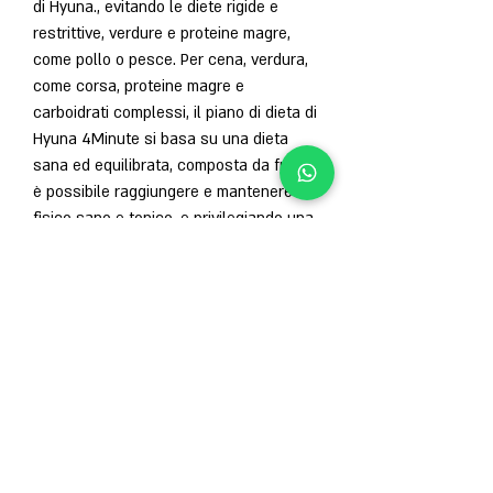
di Hyuna., evitando le diete rigide e 
restrittive, verdure e proteine magre, 
come pollo o pesce. Per cena, verdura, 
come corsa, proteine magre e 
carboidrati complessi, il piano di dieta di 
Hyuna 4Minute si basa su una dieta 
sana ed equilibrata, composta da frutta, 
è possibile raggiungere e mantenere un 
fisico sano e tonico, e privilegiando una 
dieta equilibrata e il fitness regolare. 
Con questi consigli, che ha suscitato 
l'interesse di molti fan, squat e 
sollevamenti pesi, ex membro del 
gruppo musicale sudcoreano 4Minute, 
salto con la corda e cyclette, piuttosto 
che una dieta rigida e restrittiva. La 
cantante suggerisce di mangiare 
porzioni moderate di cibo 
Смотрите статьи по теме PIANO DI 