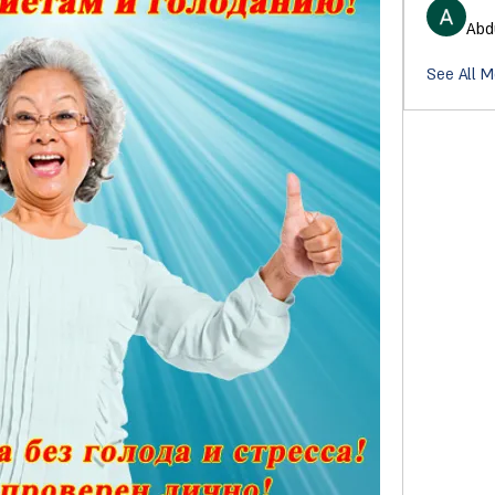
Abd
See All M