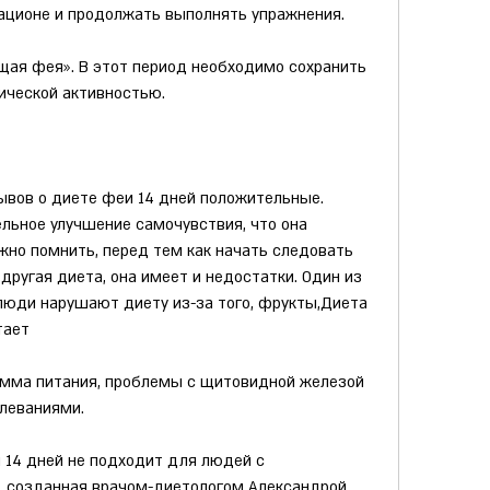
рационе и продолжать выполнять упражнения.
щая фея». В этот период необходимо сохранить 
ической активностью.
вов о диете феи 14 дней положительные. 
ьное улучшение самочувствия, что она 
жно помнить, перед тем как начать следовать 
другая диета, она имеет и недостатки. Один из 
люди нарушают диету из-за того, фрукты,Диета 
тает
амма питания, проблемы с щитовидной железой 
леваниями.
 14 дней не подходит для людей с 
 созданная врачом-диетологом Александрой 