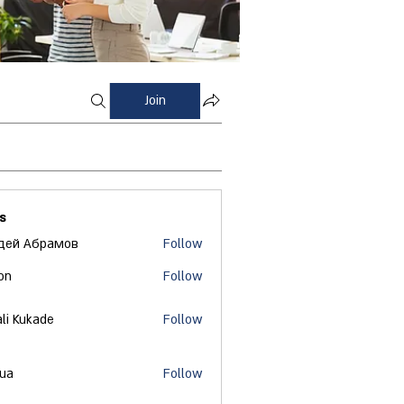
Join
s
дей Абрамов
Follow
on
Follow
ali Kukade
Follow
 ua
Follow